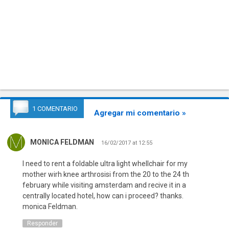
1 COMENTARIO
Agregar mi comentario »
MONICA FELDMAN
16/02/2017 at 12:55
I need to rent a foldable ultra light whellchair for my
mother wirh knee arthrosisi from the 20 to the 24 th
february while visiting amsterdam and recive it in a
centrally located hotel, how can i proceed? thanks.
monica Feldman.
Responder