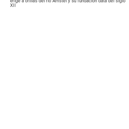
erige a orillas del río Amstel y su fundación data del siglo
XII