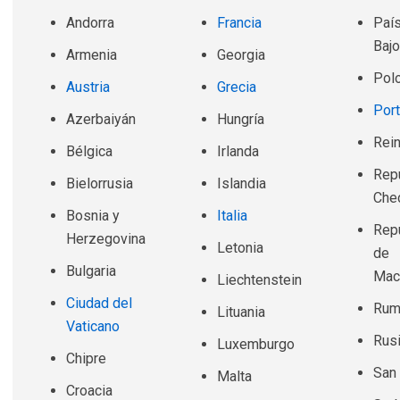
Andorra
Francia
Paí
Baj
Armenia
Georgia
Pol
Austria
Grecia
Port
Azerbaiyán
Hungría
Rei
Bélgica
Irlanda
Rep
Bielorrusia
Islandia
Che
Bosnia y
Italia
Rep
Herzegovina
Letonia
de
Bulgaria
Mac
Liechtenstein
Ciudad del
Rum
Lituania
Vaticano
Rus
Luxemburgo
Chipre
San
Malta
Croacia