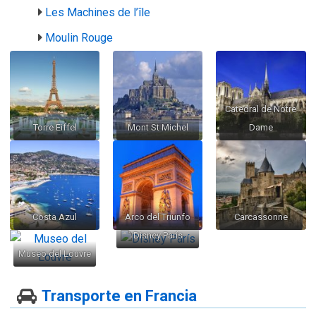
Les Machines de l’île
Moulin Rouge
Catedral de Notre
Torre Eiffel
Mont St Michel
Dame
Costa Azul
Arco del Triunfo
Carcassonne
Disney París
Museo del Louvre
Transporte en Francia