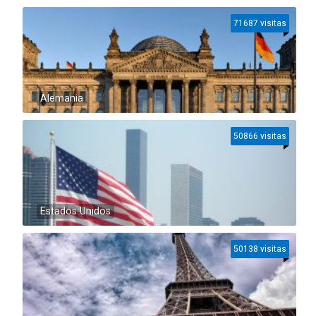
71687 visitas
Alemania
50866 visitas
Estados Unidos
50138 visitas