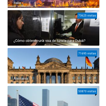
Italia
73625 visitas
¿Cómo obtener una visa de turista para Dubái?
71695 visitas
Alemania
50870 visitas