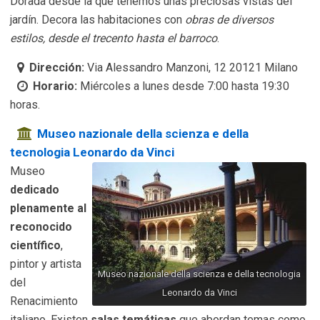
Dorada desde la que tenemos unas preciosas vistas del
jardín. Decora las habitaciones con
obras de diversos
estilos, desde el trecento hasta el barroco
.
Dirección:
Via Alessandro Manzoni, 12 20121 Milano
Horario:
Miércoles a lunes desde 7:00 hasta 19:30
horas.
Museo nazionale della scienza e della
tecnologia Leonardo da Vinci
Museo
dedicado
plenamente al
reconocido
científico
,
pintor y artista
Museo nazionale della scienza e della tecnologia
del
Leonardo da Vinci
Renacimiento
italiano. Existen
salas temáticas
que abordan temas como