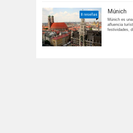
Múnich
8 reseñas
Múnich es una
afluencia turís
festividades, d