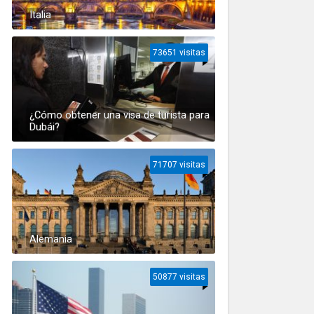
Italia
73651 visitas
¿Cómo obtener una visa de turista para
Dubái?
71707 visitas
Alemania
50877 visitas