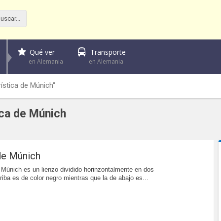
Qué ver
Transporte
en Alemania
en Alemania
ística de Múnich"
ica de Múnich
de Múnich
Múnich es un lienzo dividido horinzontalmente en dos
riba es de color negro mientras que la de abajo es...