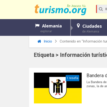
Alemania
Ciudades
explorar
de Alemania
Inicio
Contenido en "Información tur
Etiqueta > Información turíst
Bandera 
1 reseña
La Bandera de 
zonas, la de ar