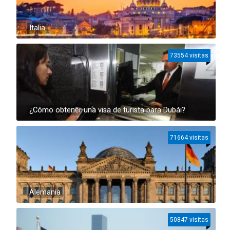
Italia
73554 visitas
¿Cómo obtener una visa de turista para Dubái?
71664 visitas
Alemania
50847 visitas