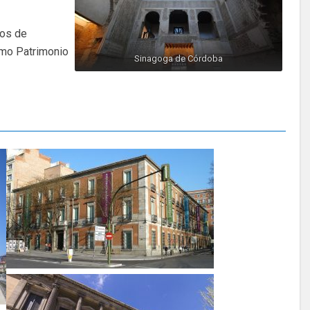
íos de
mo Patrimonio
Sinagoga de Córdoba