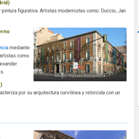
rid)
y pintura figurativa. Artistas modernistas como: Duccio, Jan
erno
ncia
mediante
 artistas como
lexander
s.
Museo Thyssen-Bornemisza
)
teriza por su arquitectura curvilínea y retorcida con un
)