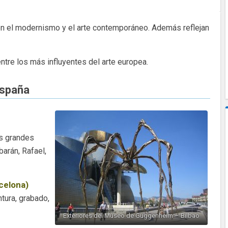
n el modernismo y el arte contemporáneo. Además reflejan
re los más influyentes del arte europea.
España
s grandes
barán, Rafael,
celona)
tura, grabado,
Exteriores del Museo de Guggenheim – Bilbao