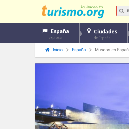
España
Ciudades
explorar
de España
Inicio
España
Museos en Españ