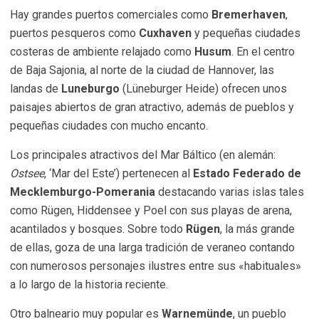
Hay grandes puertos comerciales como
Bremerhaven
,
puertos pesqueros como
Cuxhaven
y pequeñas ciudades
costeras de ambiente relajado como
Husum
. En el centro
de Baja Sajonia, al norte de la ciudad de Hannover, las
landas de
Luneburgo
(Lüneburger Heide) ofrecen unos
paisajes abiertos de gran atractivo, además de pueblos y
pequeñas ciudades con mucho encanto.
Los principales atractivos del Mar Báltico (en alemán:
Ostsee
, ‘Mar del Este’) pertenecen al
Estado Federado de
Mecklemburgo-Pomerania
destacando varias islas tales
como Rügen, Hiddensee y Poel con sus playas de arena,
acantilados y bosques. Sobre todo
Rügen
, la más grande
de ellas, goza de una larga tradición de veraneo contando
con numerosos personajes ilustres entre sus «habituales»
a lo largo de la historia reciente.
Otro balneario muy popular es
Warnemünde
, un pueblo