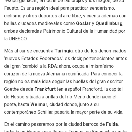
‘Walpurgisnacht’, la noche de las brujas y los magos, de su
Fausto. Es una región ideal para practicar senderismo,
ciclismo y otros deportes al aire libre, y cuenta además con
bellas ciudades medievales como
Goslar
y
Quedlinburg
,
ambas declaradas Patrimonio Cultural de la Humanidad por
la UNESCO.
Más al sur se encuentra
Turingia
, otro de los denominados
‘nuevos Estados Federados’, es decir, pertenecientes antes
del gran ‘cambio’ a la RDA; ahora, ocupa el mismísimo
corazón de la nueva Alemania reunificada. Para conocer la
región no es mala idea seguir las huellas del gran escritor
Goethe desde
Frankfurt
(en español Francfort), la capital
de Hesse situada a orillas del río Meno donde nació el
poeta, hasta
Weimar
, ciudad donde, junto a su
contemporáneo Schiller, pasaría la mayor parte de su vida.
En el camino pasaremos por la ciudad barroca de
Fulda
,
todavía en Hesse, para llegar a Turingia en Eisenach y visitar