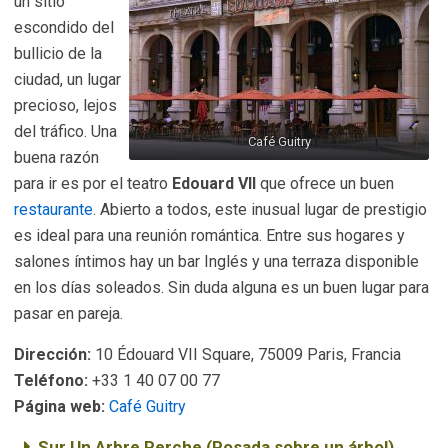
un sitio
escondido del
bullicio de la
ciudad, un lugar
precioso, lejos
del tráfico. Una
Café Guitry
buena razón
para ir es por el teatro
Edouard VII
que ofrece un buen
restaurante
. Abierto a todos, este inusual lugar de prestigio
es ideal para una reunión romántica. Entre sus hogares y
salones íntimos hay un bar Inglés y una terraza disponible
en los días soleados. Sin duda alguna es un buen lugar para
pasar en pareja.
Dirección:
10 Édouard VII Square, 75009 Paris, Francia
Teléfono:
+33 1 40 07 00 77
Página web:
Café Guitry
Sur Un Arbre Perche (Posada sobre un árbol)