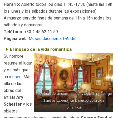
Horario:
Abierto todos los días 11:45-17:30 (hasta las 19h
los lunes y los sábados durante las exposiciones)
Almuerzo servido fines de semana de 11h a 15h todos los
sábados y domingos
Teléfono:
+33 1 45 62 11 59
Página web:
Museo Jacquemart-André
El museo de la vida romántica
Su nombre
resume el lugar
y es más que
un
museo
. Más
allá de las
obras del
Las obras de artistas como Ary Scheffer y George
artista
Ary
Sand es exponen en El museo de la vida
Scheffer
y los
romántica.
objetos
presentados en torno a la mujer de letras,
George Sand
, el