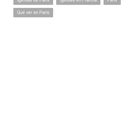
Iglesias de París
Iglesias en Francia
París
Qué ver en París