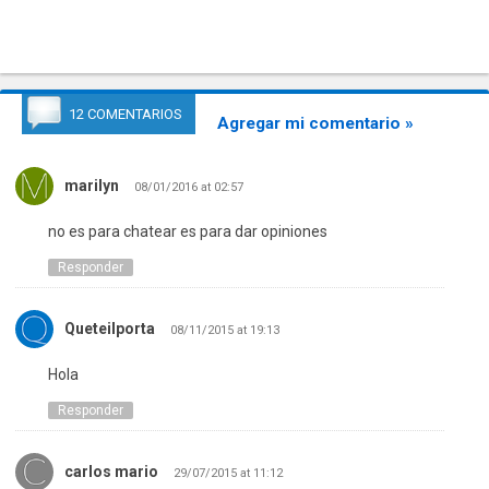
12 COMENTARIOS
Agregar mi comentario »
marilyn
08/01/2016 at 02:57
no es para chatear es para dar opiniones
Responder
Queteilporta
08/11/2015 at 19:13
Hola
Responder
carlos mario
29/07/2015 at 11:12