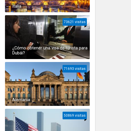
Italia
73621 visitas
¿Cómo obtener una visa de turista para
Dubái?
71693 visitas
Alemania
50869 visitas