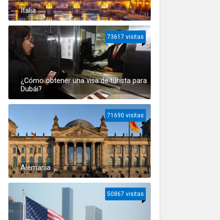
Italia
73617 visitas
¿Cómo obtener una visa de turista para
Dubái?
71690 visitas
Alemania
50867 visitas