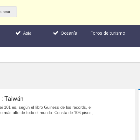
Foros de turismo
Asia
Oceanía
1: Taiwán
pei 101 es, según el libro Guiness de los records, el
io más alto de todo el mundo. Consta de 106 pisos,...