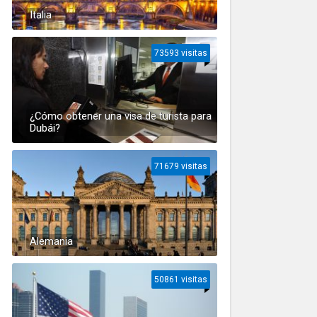
Italia
73593 visitas
¿Cómo obtener una visa de turista para
Dubái?
71679 visitas
Alemania
50861 visitas