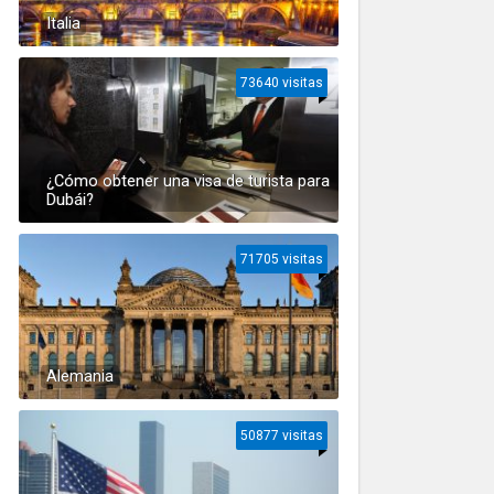
Italia
73640 visitas
¿Cómo obtener una visa de turista para
Dubái?
71705 visitas
Alemania
50877 visitas