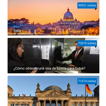
99921 visitas
Italia
73579 visitas
¿Cómo obtener una visa de turista para Dubái?
71674 visitas