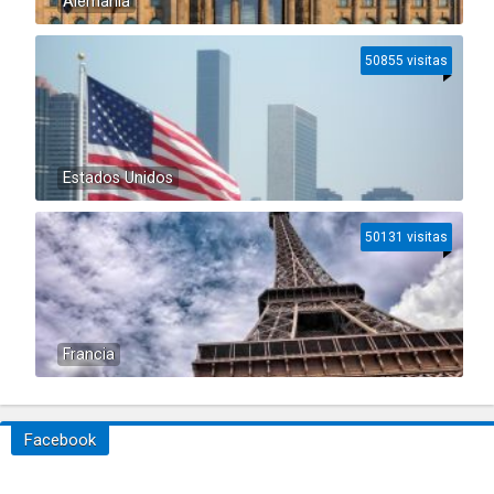
Alemania
50855 visitas
Estados Unidos
50131 visitas
Francia
Facebook