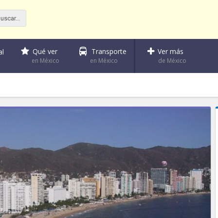
Qué ver
Transporte
Ver más
al
en México
en México
de México