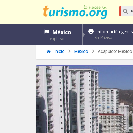
México
Información gener
de México
explorar
Inicio
México
Acapulco: México