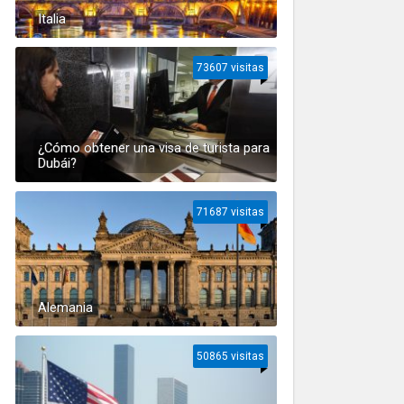
Italia
73607 visitas
¿Cómo obtener una visa de turista para
Dubái?
71687 visitas
Alemania
50865 visitas