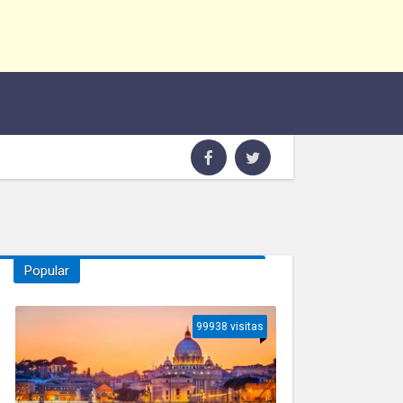
Popular
99938 visitas