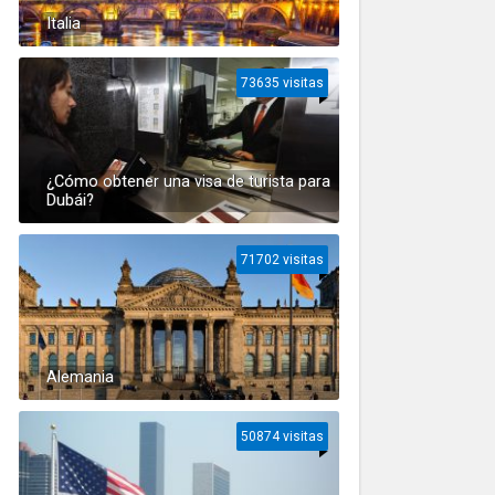
Italia
73635 visitas
¿Cómo obtener una visa de turista para
Dubái?
71702 visitas
Alemania
50874 visitas