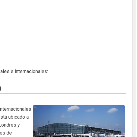
nales e internacionales:
)
nternacionales
está ubicado a
 Londres y
nes de