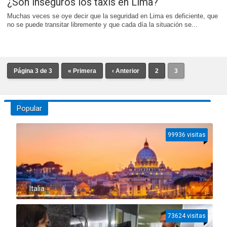
¿Son inseguros los taxis en Lima?
Muchas veces se oye decir que la seguridad en Lima es deficiente, que
no se puede transitar libremente y que cada día la situación se...
Página 3 de 3
« Primera
‹ Anterior
2
3
Popular
99936 visitas
Italia
73624 visitas