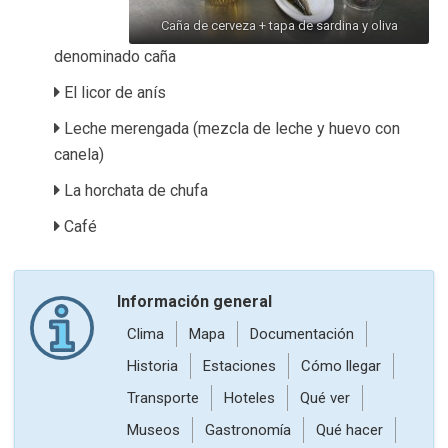
Caña de cerveza + tapa de sardina y oliva
denominado caña
El licor de anís
Leche merengada (mezcla de leche y huevo con
canela)
La horchata de chufa
Café
Información general
Clima
Mapa
Documentación
Historia
Estaciones
Cómo llegar
Transporte
Hoteles
Qué ver
Museos
Gastronomía
Qué hacer