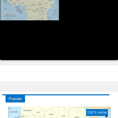
África
Popular
22812 visitas