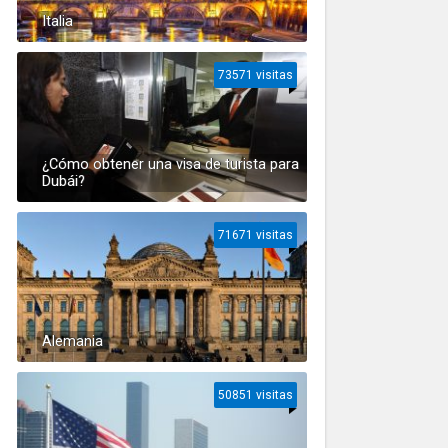
Italia
73571 visitas
¿Cómo obtener una visa de turista para
Dubái?
71671 visitas
Alemania
50851 visitas