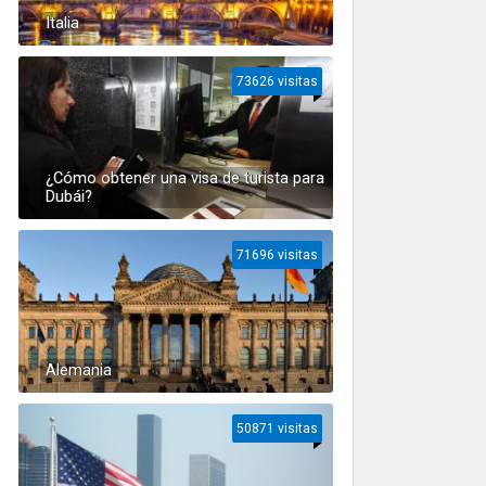
Italia
73626 visitas
¿Cómo obtener una visa de turista para
Dubái?
71696 visitas
Alemania
50871 visitas