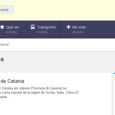
Qué ver
Transporte
Ver más
en Italia
en Italia
de Italia
tania"
ia
 de Catania
 Catania (en italiano Provincia di Catania) se
 costa oriental de la región de Sicilia, Italia. Clima El
ante...