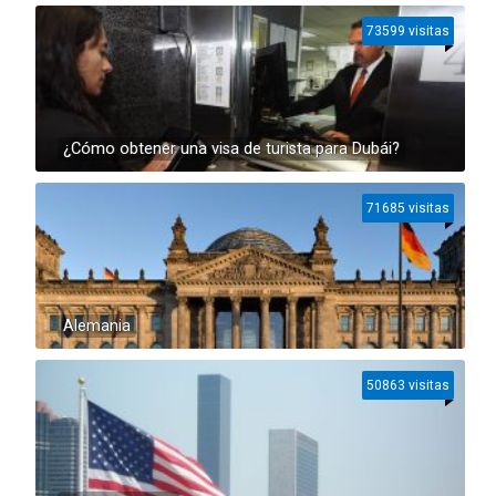
73599 visitas
¿Cómo obtener una visa de turista para Dubái?
71685 visitas
Alemania
50863 visitas