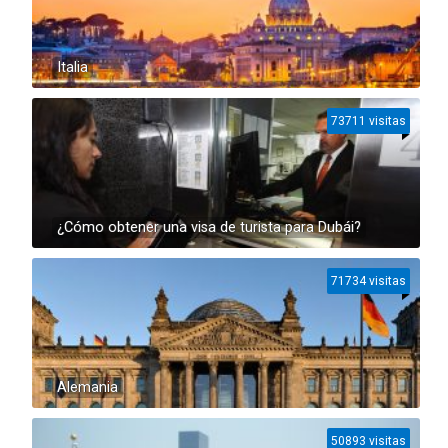
Italia
73711 visitas
¿Cómo obtener una visa de turista para Dubái?
71734 visitas
Alemania
50893 visitas