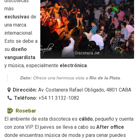
discotecas
más
exclusivas
de
una marca
internacional.
Esto se debe a
su
diseño
Discoteca Jet
vanguardista
y música, especialmente
electrónica
.
Dato:
Ofrece una hermosa vista a
Río de la Plata
.
Dirección:
Av. Costanera Rafael Obligado, 4801 CABA
Teléfono:
+54 11 3132-1082
Rosebar
El ambiente de esta discoteca es
cálido
, pequeño y cuenta
con zona VIP. El jueves se lleva a cabo su
After office
donde encuentras música de moda y para cenar puedes