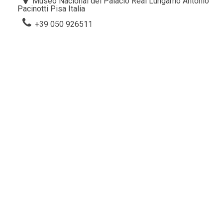
Museo Nacional del Palacio Real Lungarno Antonio
Pacinotti Pisa Italia
+39 050 926511