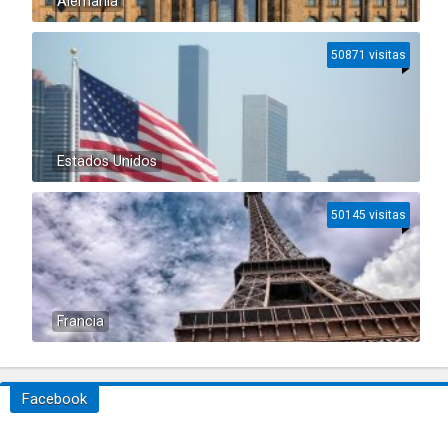
Alemania
50871 visitas
Estados Unidos
50145 visitas
Francia
Facebook