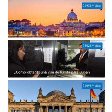
99936 visitas
Italia
73626 visitas
¿Cómo obtener una visa de turista para Dubái?
71696 visitas