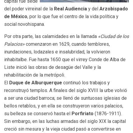
capital fue sede
del poder virreinal de la
Real Audiencia
y del
Arzobispado
de México
, por lo que fue el centro de la vida política y
social novohispana.
Por otra parte, las calamidades en la llamada
«Ciudad de los
Palacios»
comenzaron en 1629, cuando temblores,
inundaciones, lodazales e insalubridad, la volvieron
inhabitalbe. Fue hasta 1650 que el virrey Conde de Alba de
Liste inició las obras de desagüe del Valle y la
rehabilitación de la metrópoli.
El
Duque de Alburquerque
continuó los trabajos y
reconstruyó templos. A finales del siglo XVIII la urbe volvió
a ser una ciudad barroca; se llenó de suntuosas iglesias de
bellos retablos, y en ella se construyeron varios palacios,
su belleza se conservó hasta el
Porfiriato
(1876-1911).
Sin embargo, en las luchas armadas del siglo XIX la capital
creció sin mesura y la vieja ciudad pasó a convertirse en