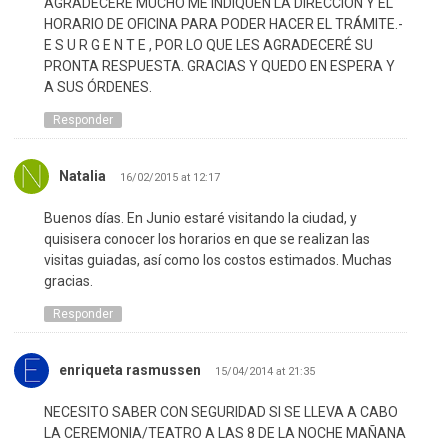
AGRADECERÉ MUCHO ME INDIQUEN LA DIRECCIÓN Y EL
HORARIO DE OFICINA PARA PODER HACER EL TRÁMITE.-
E S U R G E N T E , POR LO QUE LES AGRADECERÉ SU
PRONTA RESPUESTA. GRACIAS Y QUEDO EN ESPERA Y
A SUS ÓRDENES.
Responder
Natalia
16/02/2015 at 12:17
Buenos días. En Junio estaré visitando la ciudad, y
quisisera conocer los horarios en que se realizan las
visitas guiadas, así como los costos estimados. Muchas
gracias.
Responder
enriqueta rasmussen
15/04/2014 at 21:35
NECESITO SABER CON SEGURIDAD SI SE LLEVA A CABO
LA CEREMONIA/TEATRO A LAS 8 DE LA NOCHE MAÑANA