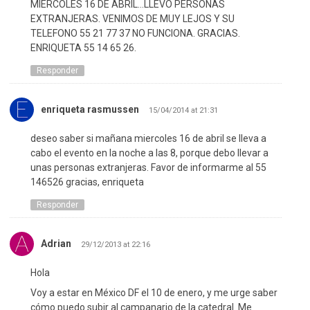
MIERCOLES 16 DE ABRIL…LLEVO PERSONAS
EXTRANJERAS. VENIMOS DE MUY LEJOS Y SU
TELEFONO 55 21 77 37 NO FUNCIONA. GRACIAS.
ENRIQUETA 55 14 65 26.
Responder
enriqueta rasmussen
15/04/2014 at 21:31
deseo saber si mañana miercoles 16 de abril se lleva a
cabo el evento en la noche a las 8, porque debo llevar a
unas personas extranjeras. Favor de informarme al 55
146526 gracias, enriqueta
Responder
Adrian
29/12/2013 at 22:16
Hola
Voy a estar en México DF el 10 de enero, y me urge saber
cómo puedo subir al campanario de la catedral. Me