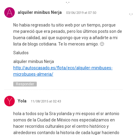
-.-
alquiler minibus Nerja
03/06/2019 at 07:50
-.-
No habia regresado tu sitio web por un tiempo, porque
me pareció que era pesado, pero los últimos posts son de
buena calidad, así que supongo que voy a añadirte a mi
lista de blogs cotidiana. Te lo mereces amigo. 🙂
Saludos
alquiler minibus Nerja
http://autoscasado.es/flota/eco/alquiler-minibuses-
microbuses-almeria/
Responder
Yola
11/08/2015 at 02:43
hola a todos soy la Sra yolanda y mi esposo el sr antonio
somos de la Ciudad de México nos especializamos en
hacer recorridos culturales por el centro histórico y
alrededores contando la historia de cada lugar haciendo