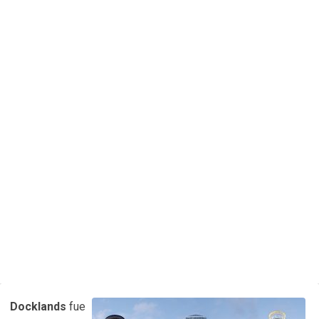
Docklands
fue