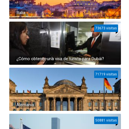
Italia
73673 visitas
¿Cómo obtener una visa de turista para Dubái?
71719 visitas
Alemania
50881 visitas