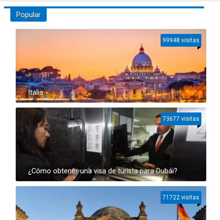
Popular
99948 visitas
Italia
73677 visitas
¿Cómo obtener una visa de turista para Dubái?
71722 visitas