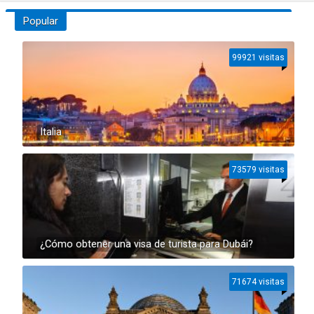
Popular
99921 visitas
Italia
73579 visitas
¿Cómo obtener una visa de turista para Dubái?
71674 visitas