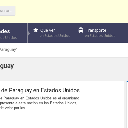
Qué ver
Transporte
ades
en Estados Unidos
en Estados Unidos
dos Unidos
Paraguay"
aguay
 de Paraguay en Estados Unidos
e Paraguay en Estados Unidos es el organismo
presenta a esta nación en los Estados Unidos,
e velar por las...