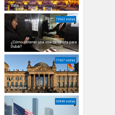
Italia
73562 visitas
¿Cómo obtener una visa de turista para
Dubái?
71667 visitas
Alemania
50849 visitas