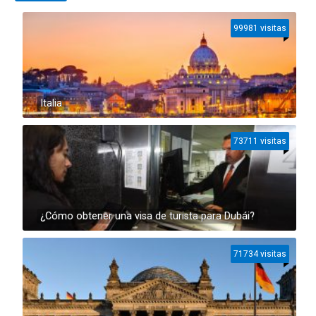
99981 visitas
Italia
73711 visitas
¿Cómo obtener una visa de turista para Dubái?
71734 visitas