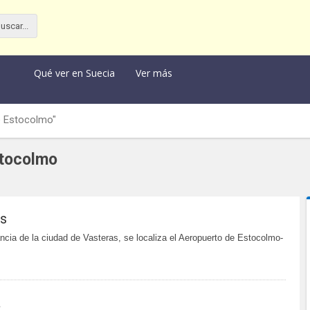
e
Qué ver en Suecia
Ver más
e Estocolmo"
stocolmo
ås
ncia de la ciudad de Vasteras, se localiza el Aeropuerto de Estocolmo-
a