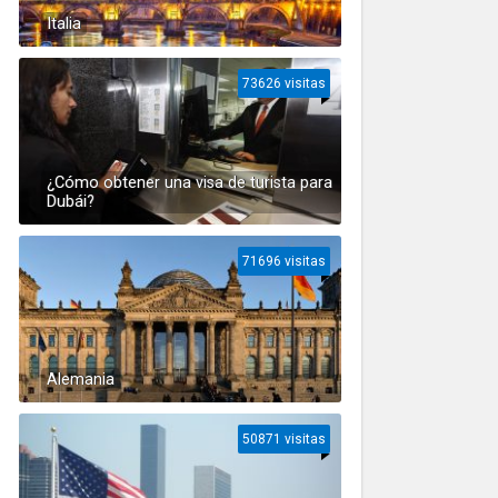
Italia
73626 visitas
¿Cómo obtener una visa de turista para
Dubái?
71696 visitas
Alemania
50871 visitas