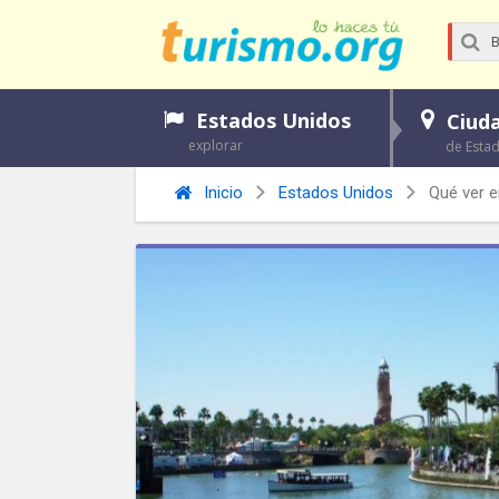
Estados Unidos
Ciud
explorar
de Esta
Inicio
Estados Unidos
Qué ver e