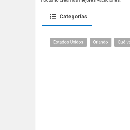
nocturno crean las mejores vacaciones.
Categorías
Estados Unidos
Orlando
Qué ve