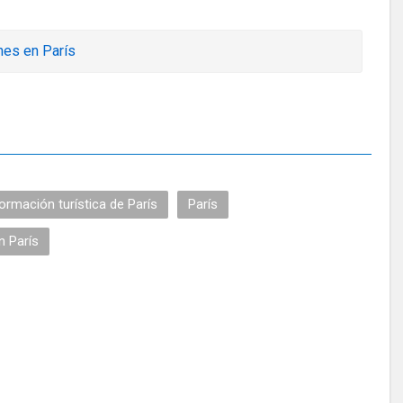
hes en París
ormación turística de París
París
n París