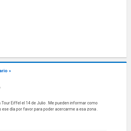
rio »
9
la Tour Eiffel el 14 de Julio . Me pueden informar como
xis ese día por favor para poder acercarme a esa zona .