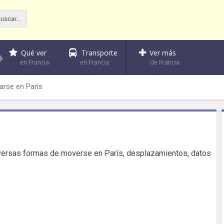
Qué ver
Transporte
Ver más
en Francia
en Francia
de Francia
arse en París
diversas formas de moverse en París, desplazamientos, datos