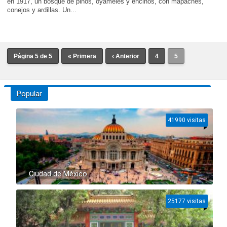
en 1917, un bosque de pinos, oyameles y encinos, con mapaches,
conejos y ardillas. Un...
Página 5 de 5
« Primera
‹ Anterior
4
5
Popular
41990 visitas
Ciudad de México
25177 visitas