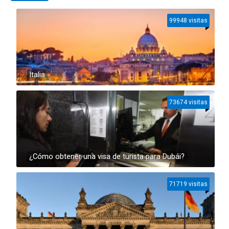
99948 visitas
Italia
73674 visitas
¿Cómo obtener una visa de turista para Dubái?
71719 visitas