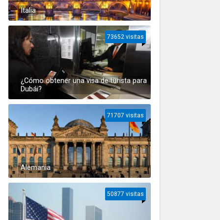
Italia
73652 visitas
¿Cómo obtener una visa de turista para
Dubái?
71707 visitas
Alemania
50877 visitas