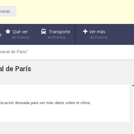
Qué ver
Transporte
Ver más
en Francia
en Francia
de Francia
eral de París"
l de París
ubicación deseada para ver más datos sobre el clima.