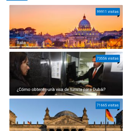
99911 visitas
Italia
73556 visitas
¿Cómo obtener una visa de turista para Dubái?
71665 visitas