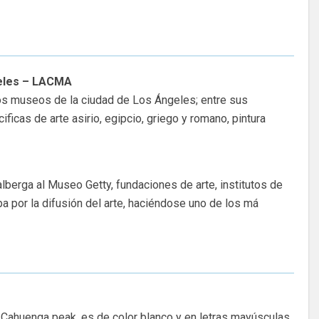
eles – LACMA
s museos de la ciudad de Los Ángeles; entre sus
icas de arte asirio, egipcio, griego y romano, pintura
alberga al Museo Getty, fundaciones de arte, institutos de
a por la difusión del arte, haciéndose uno de los má
l Cahuenga peak, es de color blanco y en letras mayúsculas