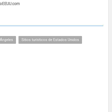
moEEUU.com
Ángeles
Sitios turísticos de Estados Unidos