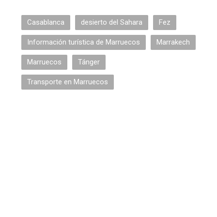
Casablanca
desierto del Sahara
Fez
Información turística de Marruecos
Marrakech
Marruecos
Tánger
Transporte en Marruecos