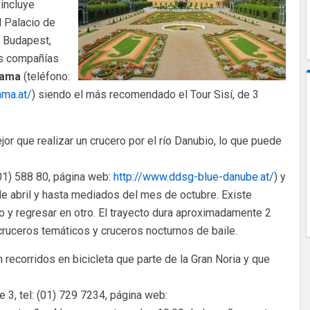
 incluye
l Palacio de
 Budapest,
as compañías
rama
(teléfono:
ama.at/
) siendo el más recomendado el Tour Sisí, de 3
or que realizar un crucero por el río Danubio, lo que puede
(01) 588 80, página web:
http://www.ddsg-blue-danube.at/
) y
 abril y hasta mediados del mes de octubre. Existe
ro y regresar en otro. El trayecto dura aproximadamente 2
ruceros temáticos y cruceros nocturnos de baile.
recorridos en bicicleta que parte de la Gran Noria y que
 3, tel: (01) 729 7234, página web: